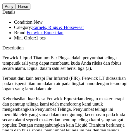
Pony
Horse
Details
Condition:
New
Category:
Earnets, Rugs & Horsewear
Brand:
Fenwick Equestrian
Min. Order:
1 pcs
Description
Fenwick Liquid Titanium Ear Plugs adalah penyumbat telinga
terapeutik asli yang dapat membantu kuda Anda rileks dan fokus
secara alami. Dijual dalam satu set berisi tiga (3).
Terbuat dari kain terapi Far Infrared (FIR), Fenwick LT didasarkan
pada dispersi titanium dalam air pada tingkat nano dengan teknologi
logam yang larut dalam air.
Keberhasilan luar biasa Fenwick Equestrian dengan masker terapi
dan penutup telinga kami telah mendorong kami untuk
mengembangkan Penyumbat Telinga. Penyumbat telinga ini
memiliki efek yang sama dalam mengurangi kecemasan pada kuda
secara alami seperti masker dan penutup telinga kami yang sangat
populer. Dengan menggabungkan kain Liquid Titanium berkinerja
tinggi dan busa spons, penyumbat telinga ini pas dengan telinga