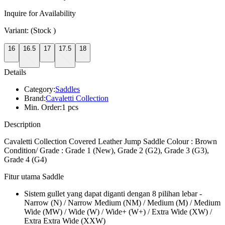
Inquire for Availability
Variant:
(Stock
)
16
16.5
17
17.5
18
Details
Category:
Saddles
Brand:
Cavaletti Collection
Min. Order:
1 pcs
Description
Cavaletti Collection Covered Leather Jump Saddle Colour : Brown
Condition/ Grade : Grade 1 (New), Grade 2 (G2), Grade 3 (G3),
Grade 4 (G4)
Fitur utama Saddle
Sistem gullet yang dapat diganti dengan 8 pilihan lebar -
Narrow (N) / Narrow Medium (NM) / Medium (M) / Medium
Wide (MW) / Wide (W) / Wide+ (W+) / Extra Wide (XW) /
Extra Extra Wide (XXW)