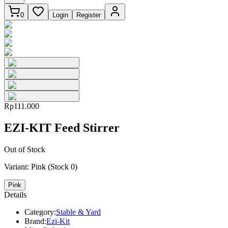
0
Login
Register
Rp111.000
EZI-KIT Feed Stirrer
Out of Stock
Variant:
Pink
(Stock
0
)
Pink
Details
Category:
Stable & Yard
Brand:
Ezi-Kit