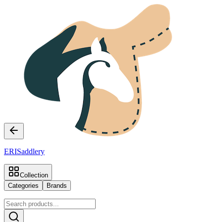
ERI
Saddlery
Collection
Categories
Brands