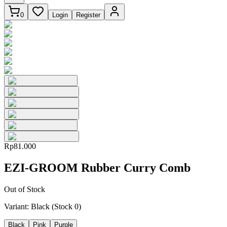
0
Login
Register
Rp81.000
EZI-GROOM Rubber Curry Comb
Out of Stock
Variant:
Black
(Stock
0
)
Black
Pink
Purple